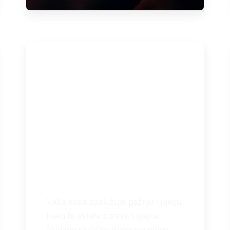
Njega kose
Vaša kosa zaslužuje pažnju i njegu
kako bi ostala zdrava i sjajna.
Nudimo različite tretmane njege