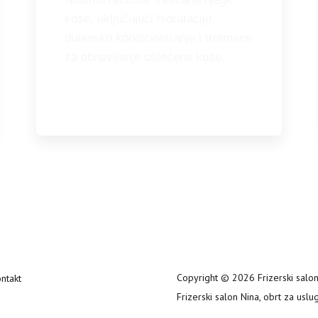
kose, uključujući hidrataciju,
dubinsko kondicioniranje i tretmane
za obnavljanje oštećene kose.
Copyright © 2026 Frizerski salo
ntakt
Frizerski salon Nina, obrt za u