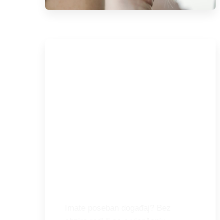
Stiliziranje za posebne
prigode
Imate poseban događaj? Bez