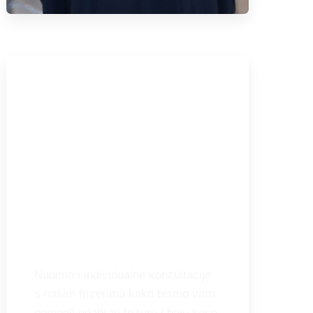
Konzultacije
Nudimo i individualne konzultacije
s našim frizerima kako bismo vam
pomogli odabrati frizuru i boju kose