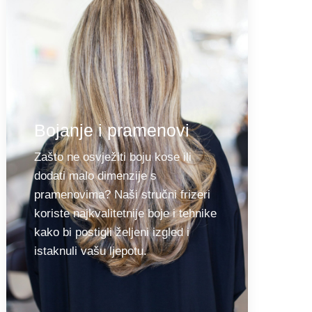
Bojanje i pramenovi
Zašto ne osvježiti boju kose ili
dodati malo dimenzije s
pramenovima? Naši stručni frizeri
koriste najkvalitetnije boje i tehnike
kako bi postigli željeni izgled i
istaknuli vašu ljepotu.