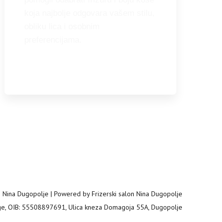
koja najbolje odgovara vašem stilu,
obliku lica i osobnim
preferencijama.
n Nina Dugopolje | Powered by Frizerski salon Nina Dugopolje
sluge, OIB: 55508897691, Ulica kneza Domagoja 55A, Dugopolje