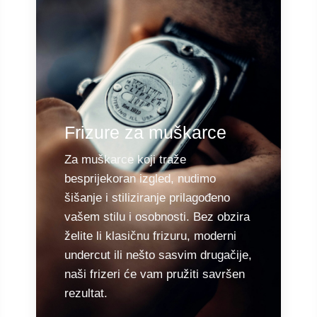
Frizure za muškarce
Za muškarce koji traže
besprijekoran izgled, nudimo
šišanje i stiliziranje prilagođeno
vašem stilu i osobnosti. Bez obzira
želite li klasičnu frizuru, moderni
undercut ili nešto sasvim drugačije,
naši frizeri će vam pružiti savršen
rezultat.