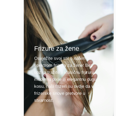
Frizure za žene
Osvježite svoj stil s našim širokim
spektrom frizura za žene. Bez
obzira tražite li klasičnu frizuru,
modernu pixie ili elegantnu dugu
kosu, naši frizeri su ovdje da vaše
frizerske snove pretvore u
stvarnost.