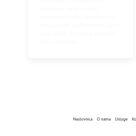
obzira radi li se o vjenčanju,
maturalnoj večeri ili samo
večernjem izlasku, naši frizeri su
ovdje da vam pruže savršen izgled
za tu priliku. Prepustite se našem
timu i zablistajte!
Naslovnica
O nama
Usluge
Ko